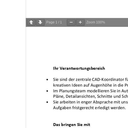
Page
1
/
1
Zoom
100%